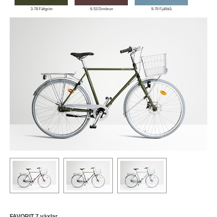
3-78 Fältgrön
6-53 Dimbrun
9-76 Fjällblå
FAVORIT 7 växlar