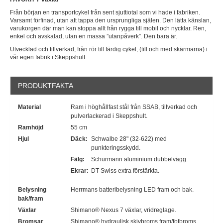
Från början en transportcykel från sent sjuttiotal som vi hade i fabriken.
Varsamt förfinad, utan att tappa den ursprungliga själen. Den lätta känslan,
varukorgen där man kan stoppa allt från rygga till mobil och nycklar. Ren,
enkel och avskalad, utan en massa ”utanpåverk”. Den bara är.
Utvecklad och tillverkad, från rör till färdig cykel, (till och med skärmarna) i
vår egen fabrik i Skeppshult.
PRODUKTFAKTA
Material
Ram i höghållfast stål från SSAB, tillverkad och
pulverlackerad i Skeppshult.
Ramhöjd
55 cm
Hjul
Däck:
Schwalbe 28" (32-622) med
punkteringsskydd.
Fälg:
Schurmann aluminium dubbelvägg.
Ekrar:
DT Swiss extra förstärkta.
Belysning
Herrmans batteribelysning LED fram och bak.
bak/fram
Växlar
Shimano® Nexus 7 växlar, vridreglage.
Bromsar
Shimano® hydraulisk skivbroms fram/fotbroms