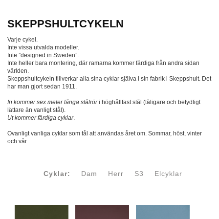
SKEPPSHULTCYKELN
Varje cykel.
Inte vissa utvalda modeller.
Inte ”designed in Sweden”.
Inte heller bara montering, där ramarna kommer färdiga från andra sidan
världen.
Skeppshultcykeln tillverkar alla sina cyklar själva i sin fabrik i Skeppshult. Det
har man gjort sedan 1911.
In kommer sex meter långa stålrör
i höghållfast stål (tåligare och betydligt
lättare än vanligt stål).
Ut kommer färdiga cyklar
.
Ovanligt vanliga cyklar som tål att användas året om. Sommar, höst, vinter
och vår.
Cyklar:
Dam
Herr
S3
Elcyklar