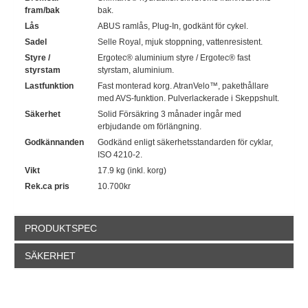
fram/bak
bak.
Lås
ABUS ramlås, Plug-In, godkänt för cykel.
Sadel
Selle Royal, mjuk stoppning, vattenresistent.
Styre /
Ergotec® aluminium styre / Ergotec® fast
styrstam
styrstam, aluminium.
Lastfunktion
Fast monterad korg. AtranVelo™, pakethållare
med AVS-funktion. Pulverlackerade i Skeppshult.
Säkerhet
Solid Försäkring 3 månader ingår med
erbjudande om förlängning.
Godkännanden
Godkänd enligt säkerhetsstandarden för cyklar,
ISO 4210-2.
Vikt
17.9 kg (inkl. korg)
Rek.ca pris
10.700kr
PRODUKTSPEC
SÄKERHET